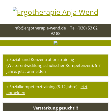
info@ergotherapie-wend.de | Tel. (030) 53 02
92 88
Navigation
Startseite
überspringen
Leistungen
Patienteninformation
» Sozial- und Konzentrationstraining
Therapieschwerpunkte
(Weiterentwicklung schulischer Kompetenzen), 5-7
Pädiatrie
Jahre:
jetzt anmelden
Neurologie
Geriatrie
Chirurgie
» Sozialkompetenztraining (8-12 Jahre):
jetzt
/
anmelden
Orthopädie
Psychiatrie
Verstärkung gesucht!!!
Kurse